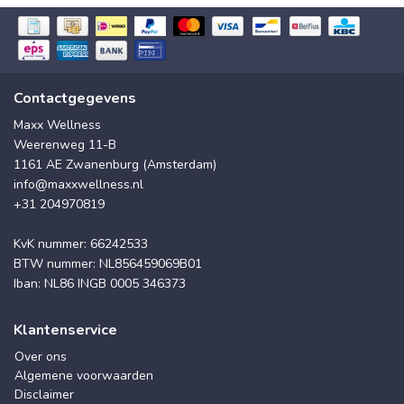
Contactgegevens
Maxx Wellness
Weerenweg 11-B
1161 AE Zwanenburg (Amsterdam)
info@maxxwellness.nl
+31 204970819
KvK nummer: 66242533
BTW nummer: NL856459069B01
Iban: NL86 INGB 0005 346373
Klantenservice
Over ons
Algemene voorwaarden
Disclaimer