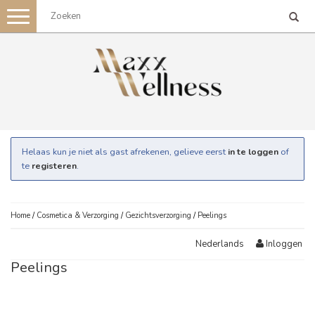
Toggle
navigation
Helaas kun je niet als gast afrekenen, gelieve eerst
in te loggen
of
te
registeren
.
Home
/
Cosmetica & Verzorging
/
Gezichtsverzorging
/
Peelings
Inloggen
Nederlands
Peelings