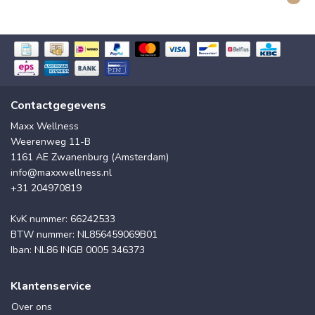
Contactgegevens
Maxx Wellness
Weerenweg 11-B
1161 AE Zwanenburg (Amsterdam)
info@maxxwellness.nl
+31 204970819
KvK nummer: 66242533
BTW nummer: NL856459069B01
Iban: NL86 INGB 0005 346373
Klantenservice
Over ons