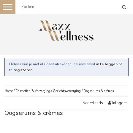
Toggle
navigation
Helaas kun je niet als gast afrekenen, gelieve eerst
in te loggen
of
te
registeren
.
Home
/
Cosmetica & Verzorging
/
Gezichtsverzorging
/
Oogserums & crèmes
Inloggen
Nederlands
Oogserums & crèmes