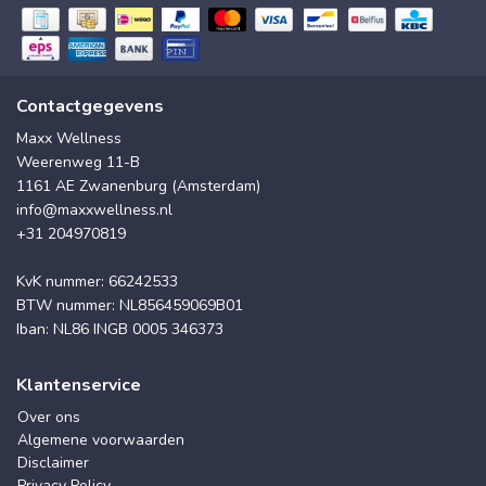
Contactgegevens
Maxx Wellness
Weerenweg 11-B
1161 AE Zwanenburg (Amsterdam)
info@maxxwellness.nl
+31 204970819
KvK nummer: 66242533
BTW nummer: NL856459069B01
Iban: NL86 INGB 0005 346373
Klantenservice
Over ons
Algemene voorwaarden
Disclaimer
Privacy Policy