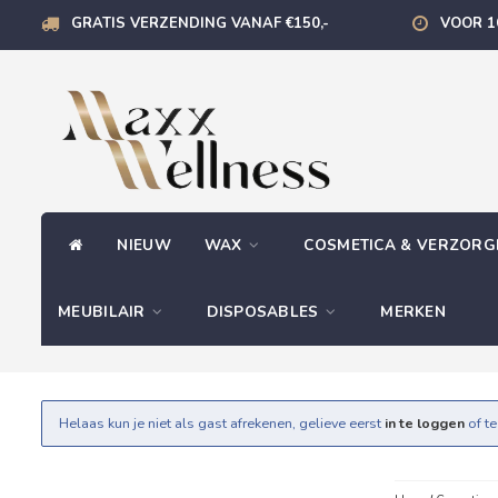
GRATIS VERZENDING VANAF €150,-
VOOR 1
NIEUW
WAX
COSMETICA & VERZOR
MEUBILAIR
DISPOSABLES
MERKEN
Helaas kun je niet als gast afrekenen, gelieve eerst
in te loggen
of t