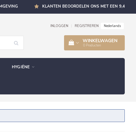
OMGEVING
KLANTEN BEOORDELEN ONS MET EEN 9,4
Nederlands
INLOGGEN
|
REGISTREREN
WINKELWAGEN
0
Producten
HYGIËNE