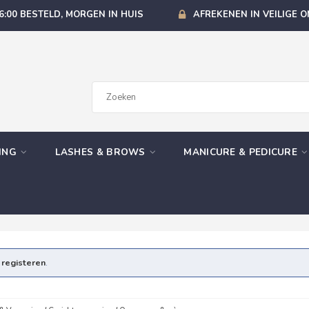
6:00 BESTELD, MORGEN IN HUIS
AFREKENEN IN VEILIGE 
GING
LASHES & BROWS
MANICURE & PEDICURE
e
registeren
.