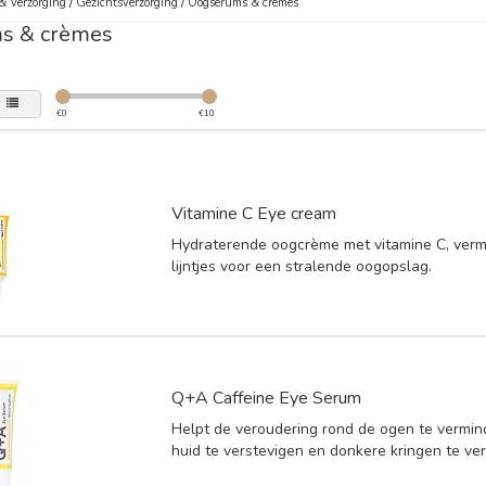
& Verzorging
/
Gezichtsverzorging
/
Oogserums & crèmes
s & crèmes
€
0
€
10
Vitamine C Eye cream
Hydraterende oogcrème met vitamine C, vermi
lijntjes voor een stralende oogopslag.
Q+A Caffeine Eye Serum
Helpt de veroudering rond de ogen te vermin
huid te verstevigen en donkere kringen te ve