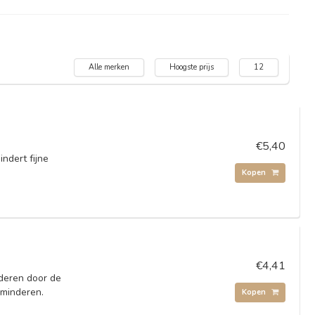
Alle merken
Hoogste prijs
12
€5,40
ndert fijne
Kopen
€4,41
deren door de
rminderen.
Kopen