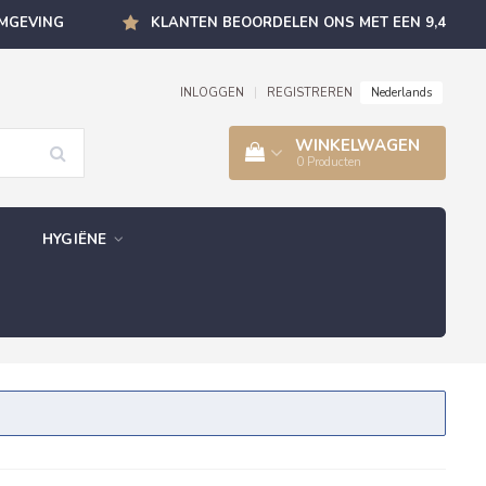
OMGEVING
KLANTEN BEOORDELEN ONS MET EEN 9,4
Nederlands
INLOGGEN
|
REGISTREREN
WINKELWAGEN
0
Producten
HYGIËNE