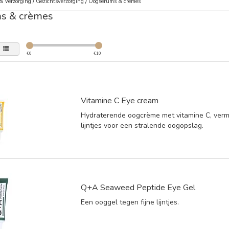
& Verzorging
/
Gezichtsverzorging
/
Oogserums & crèmes
s & crèmes
€
0
€
10
Vitamine C Eye cream
Hydraterende oogcrème met vitamine C, vermi
lijntjes voor een stralende oogopslag.
Q+A Seaweed Peptide Eye Gel
Een ooggel tegen fijne lijntjes.