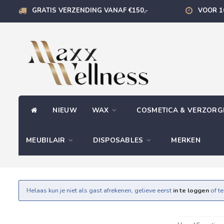
GRATIS VERZENDING VANAF €150,-
VOOR 1
NIEUW
WAX
COSMETICA & VERZOR
MEUBILAIR
DISPOSABLES
MERKEN
Helaas kun je niet als gast afrekenen, gelieve eerst
in te loggen
of t