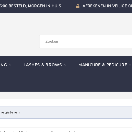
6:00 BESTELD, MORGEN IN HUIS
AFREKENEN IN VEILIGE 
GING
LASHES & BROWS
MANICURE & PEDICURE
e
registeren
.