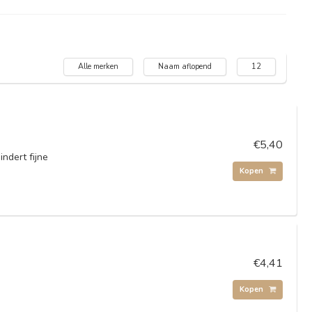
Alle merken
Naam aflopend
12
€5,40
ndert fijne
Kopen
€4,41
Kopen