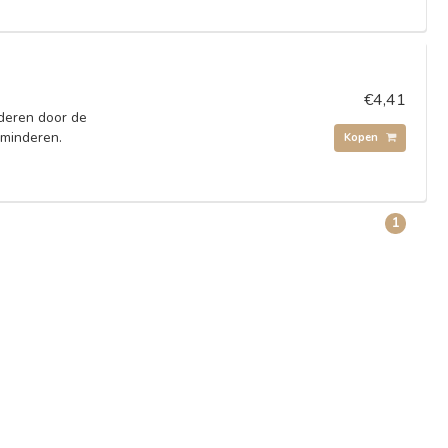
€4,41
deren door de
rminderen.
Kopen
1