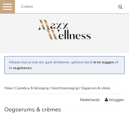
Toggle
navigation
Helaas kun je niet als gast afrekenen, gelieve eerst
in te loggen
of
te
registeren
.
Home
/
Cosmetica & Verzorging
/
Gezichtsverzorging
/
Oogserums & crèmes
Inloggen
Nederlands
Oogserums & crèmes