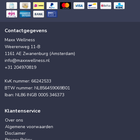
Contactgegevens
Maxx Wellness
Weerenweg 11-B
1161 AE Zwanenburg (Amsterdam)
info@maxxwellness.nl
+31 204970819
KvK nummer: 66242533
BTW nummer: NL856459069B01
Iban: NL86 INGB 0005 346373
Klantenservice
Over ons
Algemene voorwaarden
Disclaimer
Privacy Policy