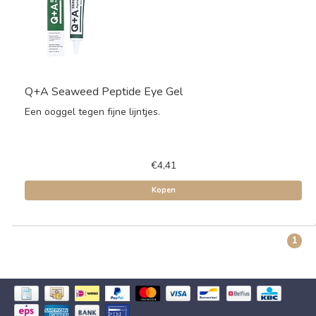
Q+A Seaweed Peptide Eye Gel
Een ooggel tegen fijne lijntjes.
€4,41
Kopen
1