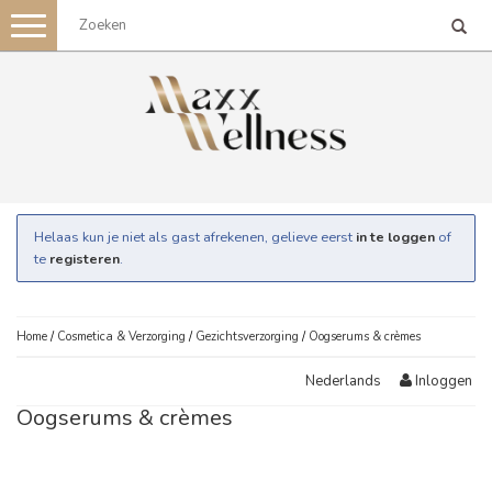
Toggle
navigation
Helaas kun je niet als gast afrekenen, gelieve eerst
in te loggen
of
te
registeren
.
Home
/
Cosmetica & Verzorging
/
Gezichtsverzorging
/
Oogserums & crèmes
Inloggen
Nederlands
Oogserums & crèmes