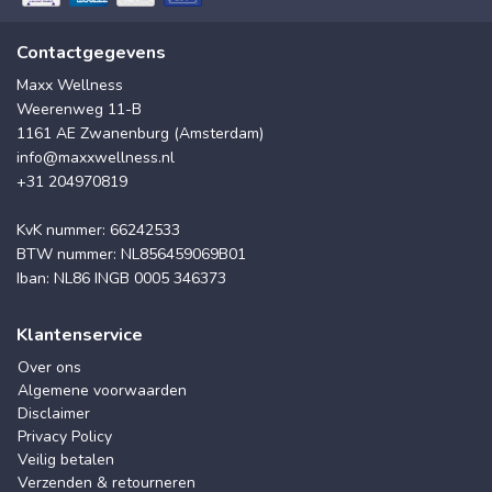
Contactgegevens
Maxx Wellness
Weerenweg 11-B
1161 AE Zwanenburg (Amsterdam)
info@maxxwellness.nl
+31 204970819
KvK nummer: 66242533
BTW nummer: NL856459069B01
Iban: NL86 INGB 0005 346373
Klantenservice
Over ons
Algemene voorwaarden
Disclaimer
Privacy Policy
Veilig betalen
Verzenden & retourneren