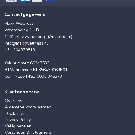
Contactgegevens
Maxx Wellness
Weerenweg 11-B
1161 AE Zwanenburg (Amsterdam)
info@maxxwellness.nl
+31 204970819
KvK nummer: 66242533
BTW nummer: NL856459069B01
Iban: NL86 INGB 0005 346373
Klantenservice
Over ons
Algemene voorwaarden
Disclaimer
Privacy Policy
Veilig betalen
Verzenden & retourneren