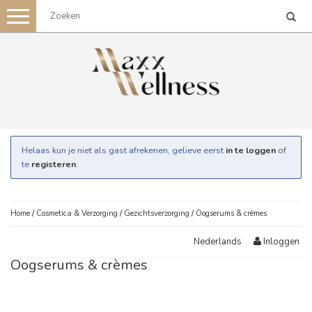
Toggle
navigation
Helaas kun je niet als gast afrekenen, gelieve eerst
in te loggen
of
te
registeren
.
Home
/
Cosmetica & Verzorging
/
Gezichtsverzorging
/
Oogserums & crèmes
Inloggen
Nederlands
Oogserums & crèmes