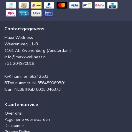
Contactgegevens
Maxx Wellness
Weerenweg 11-B
1161 AE Zwanenburg (Amsterdam)
info@maxxwellness.nl
+31 204970819
KvK nummer: 66242533
BTW nummer: NL856459069B01
Iban: NL86 INGB 0005 346373
Klantenservice
Over ons
Algemene voorwaarden
Disclaimer
Privacy Policy