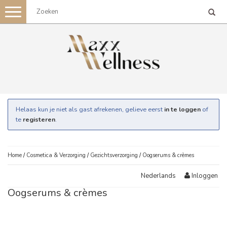
Toggle
navigation
Helaas kun je niet als gast afrekenen, gelieve eerst
in te loggen
of
te
registeren
.
Home
/
Cosmetica & Verzorging
/
Gezichtsverzorging
/
Oogserums & crèmes
Inloggen
Nederlands
Oogserums & crèmes