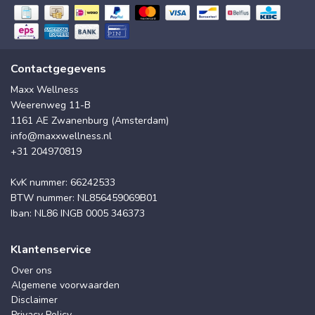
Contactgegevens
Maxx Wellness
Weerenweg 11-B
1161 AE Zwanenburg (Amsterdam)
info@maxxwellness.nl
+31 204970819
KvK nummer: 66242533
BTW nummer: NL856459069B01
Iban: NL86 INGB 0005 346373
Klantenservice
Over ons
Algemene voorwaarden
Disclaimer
Privacy Policy