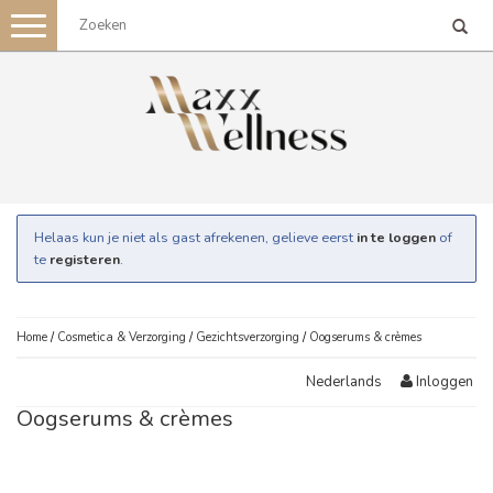
Toggle
navigation
Helaas kun je niet als gast afrekenen, gelieve eerst
in te loggen
of
te
registeren
.
Home
/
Cosmetica & Verzorging
/
Gezichtsverzorging
/
Oogserums & crèmes
Inloggen
Nederlands
Oogserums & crèmes