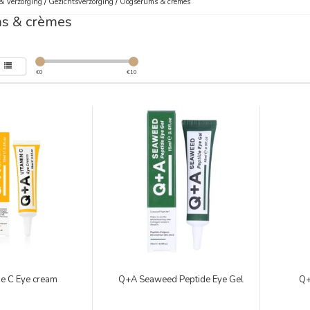
& Verzorging
/
Gezichtsverzorging
/
Oogserums & crèmes
s & crèmes
€
0
€
10
ne C Eye cream
Q+A Seaweed Peptide Eye Gel
Q+