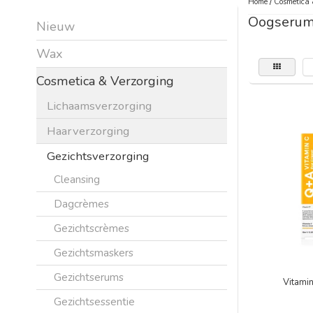
Home
/
Cosmetica 
Oogserum
Nieuw
Wax
Cosmetica & Verzorging
Lichaamsverzorging
Haarverzorging
Gezichtsverzorging
Cleansing
Dagcrèmes
Gezichtscrèmes
Gezichtsmaskers
Gezichtserums
Vitami
Gezichtsessentie