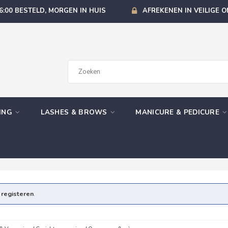
6:00 BESTELD, MORGEN IN HUIS
AFREKENEN IN VEILIGE 
GING
LASHES & BROWS
MANICURE & PEDICURE
e
registeren
.