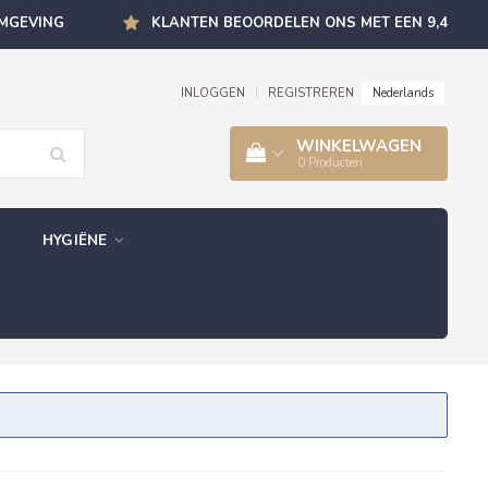
OMGEVING
KLANTEN BEOORDELEN ONS MET EEN 9,4
Nederlands
INLOGGEN
|
REGISTREREN
WINKELWAGEN
0
Producten
HYGIËNE