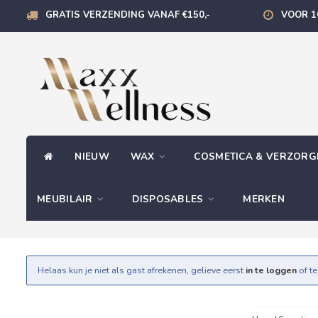
GRATIS VERZENDING VANAF €150,-
VOOR 1
NIEUW
WAX
COSMETICA & VERZOR
MEUBILAIR
DISPOSABLES
MERKEN
Helaas kun je niet als gast afrekenen, gelieve eerst
in te loggen
of t