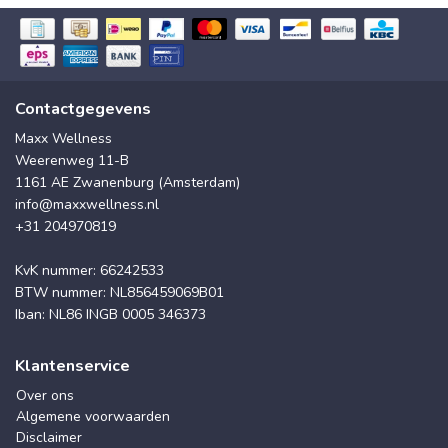
Contactgegevens
Maxx Wellness
Weerenweg 11-B
1161 AE Zwanenburg (Amsterdam)
info@maxxwellness.nl
+31 204970819
KvK nummer: 66242533
BTW nummer: NL856459069B01
Iban: NL86 INGB 0005 346373
Klantenservice
Over ons
Algemene voorwaarden
Disclaimer