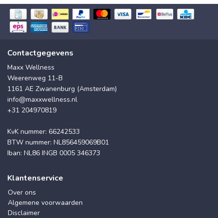
Contactgegevens
Maxx Wellness
Weerenweg 11-B
1161 AE Zwanenburg (Amsterdam)
info@maxxwellness.nl
+31 204970819
KvK nummer: 66242533
BTW nummer: NL856459069B01
Iban: NL86 INGB 0005 346373
Klantenservice
Over ons
Algemene voorwaarden
Disclaimer