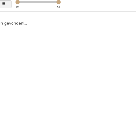
€
0
€
5
n gevonden!...