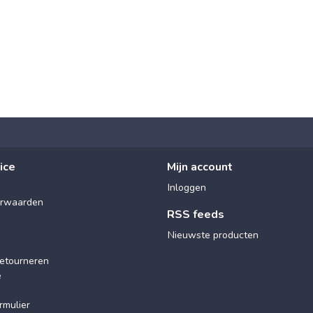
ice
Mijn account
Inloggen
rwaarden
RSS feeds
Nieuwste producten
etourneren
e
rmulier