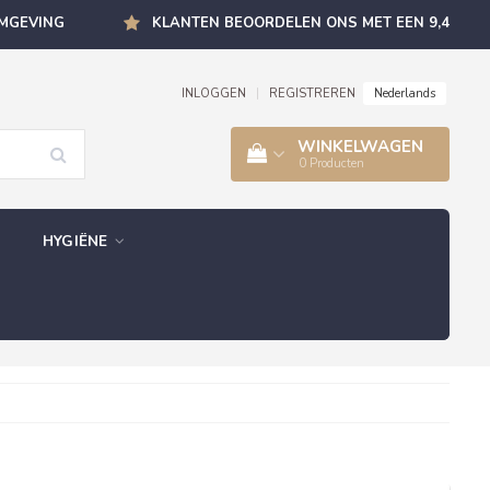
OMGEVING
KLANTEN BEOORDELEN ONS MET EEN 9,4
Nederlands
INLOGGEN
|
REGISTREREN
WINKELWAGEN
0
Producten
HYGIËNE