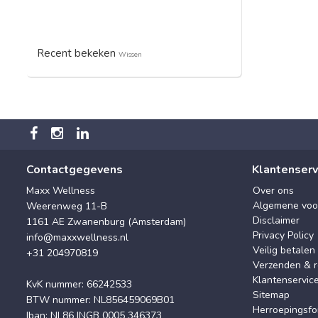
Recent bekeken
Wissen
Contactgegevens
Klantenserv
Maxx Wellness
Over ons
Algemene voo
Weerenweg 11-B
Disclaimer
1161 AE Zwanenburg (Amsterdam)
Privacy Policy
info@maxxwellness.nl
Veilig betalen
+31 204970819
Verzenden & r
Klantenservic
KvK nummer: 66242533
Sitemap
BTW nummer: NL856459069B01
Herroepingsfo
Iban: NL86 INGB 0005 346373