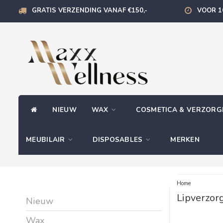
GRATIS VERZENDING VANAF €150,-
VOOR 1
NIEUW
WAX
COSMETICA & VERZOR
MEUBILAIR
DISPOSABLES
MERKEN
Home
Lipverzor
Nieuw
Wax