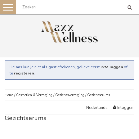
Toggle
navigation
Helaas kun je niet als gast afrekenen, gelieve eerst
in te loggen
of
te
registeren
.
Home
/
Cosmetica & Verzorging
/
Gezichtsverzorging
/
Gezichtserums
Inloggen
Nederlands
Gezichtserums