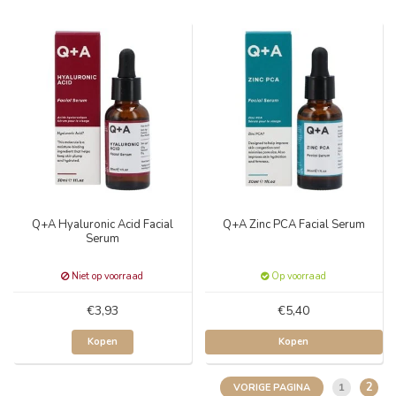
Q+A Hyaluronic Acid Facial
Q+A Zinc PCA Facial Serum
Serum
Niet op voorraad
Op voorraad
€3,93
€5,40
Kopen
Kopen
2
1
VORIGE PAGINA