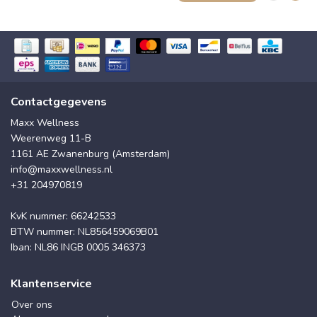
Contactgegevens
Maxx Wellness
Weerenweg 11-B
1161 AE Zwanenburg (Amsterdam)
info@maxxwellness.nl
+31 204970819
KvK nummer: 66242533
BTW nummer: NL856459069B01
Iban: NL86 INGB 0005 346373
Klantenservice
Over ons