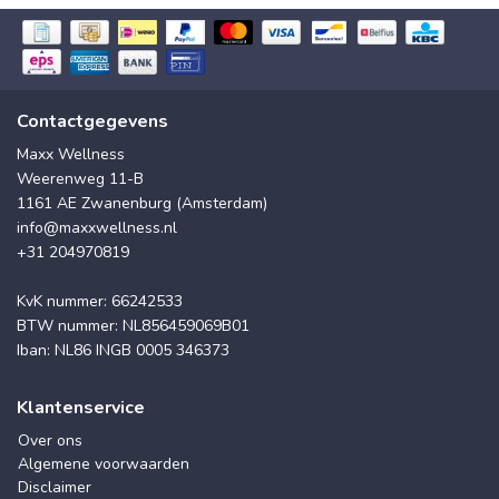
Contactgegevens
Maxx Wellness
Weerenweg 11-B
1161 AE Zwanenburg (Amsterdam)
info@maxxwellness.nl
+31 204970819
KvK nummer: 66242533
BTW nummer: NL856459069B01
Iban: NL86 INGB 0005 346373
Klantenservice
Over ons
Algemene voorwaarden
Disclaimer