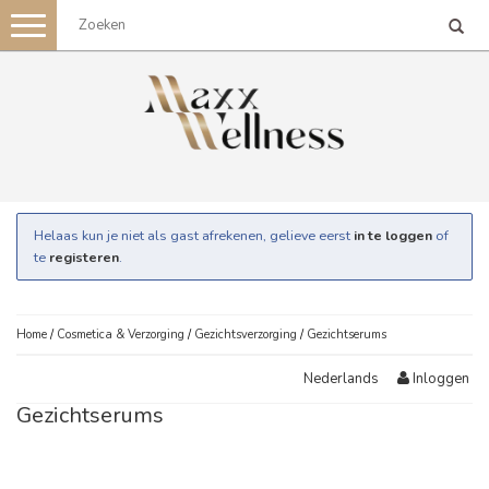
Toggle
navigation
Helaas kun je niet als gast afrekenen, gelieve eerst
in te loggen
of
te
registeren
.
Home
/
Cosmetica & Verzorging
/
Gezichtsverzorging
/
Gezichtserums
Inloggen
Nederlands
Gezichtserums