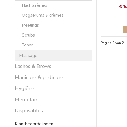
Nachtcrèmes
Nie
Oogserums & crèmes
Peelings
Scrubs
Pagina 2 van 2
Toner
Massage
Lashes & Brows
Manicure & pedicure
Hygiëne
Meubilair
Disposables
Klantbeoordelingen