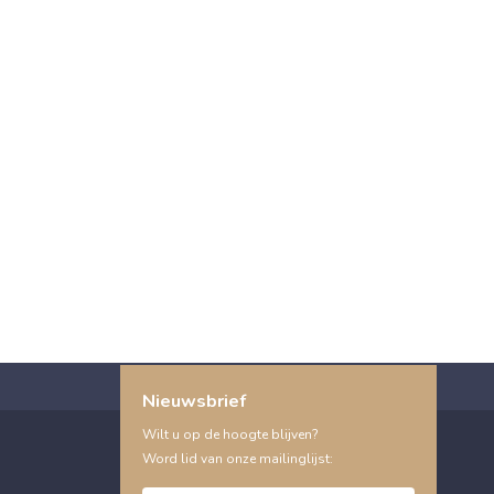
Nieuwsbrief
Wilt u op de hoogte blijven?
Word lid van onze mailinglijst: