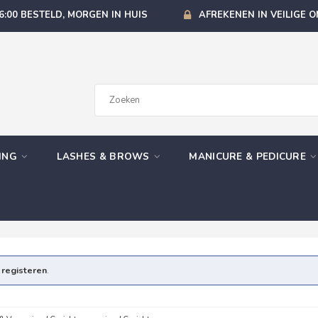
6:00 BESTELD, MORGEN IN HUIS
AFREKENEN IN VEILIGE 
GING
LASHES & BROWS
MANICURE & PEDICURE
e
registeren
.