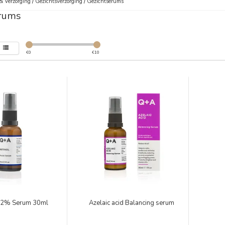
& Verzorging
/
Gezichtsverzorging
/
Gezichtserums
rums
€
0
€
10
0,2% Serum 30ml
Azelaic acid Balancing serum