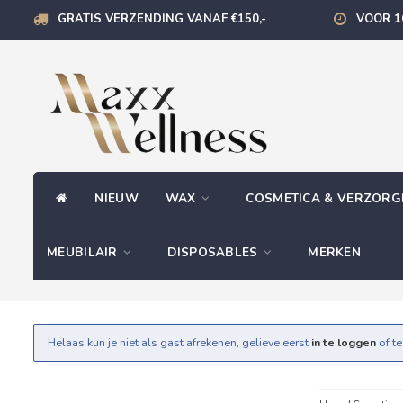
GRATIS VERZENDING VANAF €150,-
VOOR 1
NIEUW
WAX
COSMETICA & VERZOR
MEUBILAIR
DISPOSABLES
MERKEN
Helaas kun je niet als gast afrekenen, gelieve eerst
in te loggen
of t