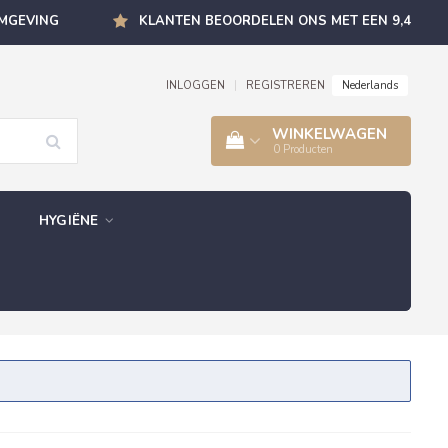
OMGEVING
KLANTEN BEOORDELEN ONS MET EEN 9,4
Nederlands
INLOGGEN
|
REGISTREREN
WINKELWAGEN
0
Producten
HYGIËNE