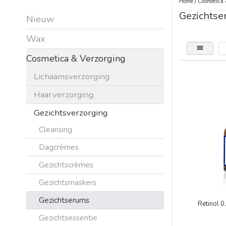
Home
/
Cosmetica 
Gezichtse
Nieuw
Wax
Cosmetica & Verzorging
Lichaamsverzorging
Haarverzorging
Gezichtsverzorging
Cleansing
Dagcrèmes
Gezichtscrèmes
Gezichtsmaskers
Gezichtserums
Retinol 
Gezichtsessentie