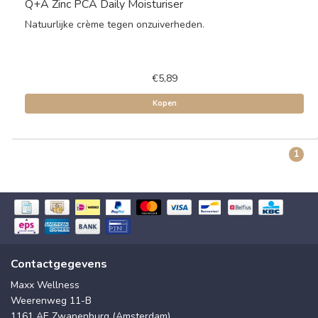
Q+A Zinc PCA Daily Moisturiser
Natuurlijke crème tegen onzuiverheden.
€5,89
Kopen
1
Contactgegevens
Maxx Wellness
Weerenweg 11-B
1161 AE Zwanenburg (Amsterdam)