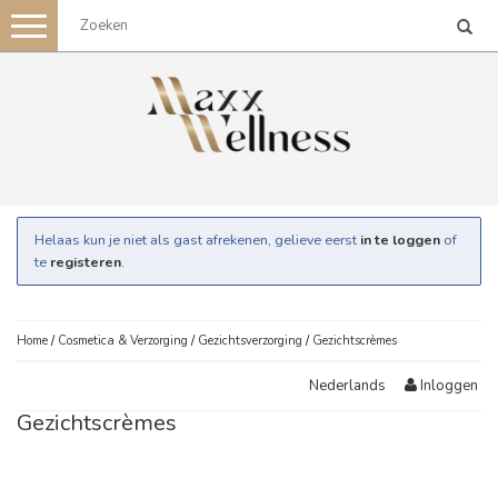
Toggle
navigation
Helaas kun je niet als gast afrekenen, gelieve eerst
in te loggen
of
te
registeren
.
Home
/
Cosmetica & Verzorging
/
Gezichtsverzorging
/
Gezichtscrèmes
Inloggen
Nederlands
Gezichtscrèmes