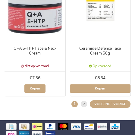
Q+A 5-HTP Face & Neck
Ceramide Defence Face
Cream
Cream 50g
Niet op voorraad
Op voorraad
€7,36
€8,34
Kopen
Kopen
1
2
VOLGENDE VORIGE