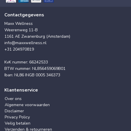
Contactgegevens
Maxx Wellness
Weerenweg 11-B
1161 AE Zwanenburg (Amsterdam)
info@maxxwellness.nl
+31 204970819
KvK nummer: 66242533
BTW nummer: NL856459069B01
Iban: NL86 INGB 0005 346373
Klantenservice
Over ons
Algemene voorwaarden
Disclaimer
Privacy Policy
Veilig betalen
Verzenden & retourneren