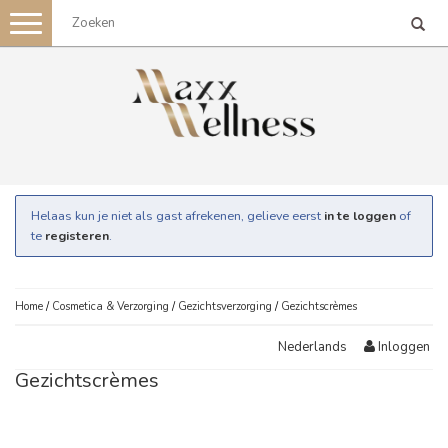
Toggle
navigation
Helaas kun je niet als gast afrekenen, gelieve eerst
in te loggen
of
te
registeren
.
Home
/
Cosmetica & Verzorging
/
Gezichtsverzorging
/
Gezichtscrèmes
Inloggen
Nederlands
Gezichtscrèmes