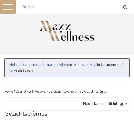
Toggle
navigation
Helaas kun je niet als gast afrekenen, gelieve eerst
in te loggen
of
te
registeren
.
Home
/
Cosmetica & Verzorging
/
Gezichtsverzorging
/
Gezichtscrèmes
Inloggen
Nederlands
Gezichtscrèmes