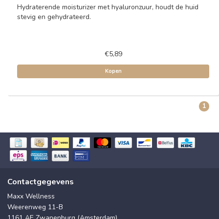
Hydraterende moisturizer met hyaluronzuur, houdt de huid
stevig en gehydrateerd.
€5,89
Kopen
1
Contactgegevens
Maxx Wellness
Weerenweg 11-B
1161 AE Zwanenburg (Amsterdam)