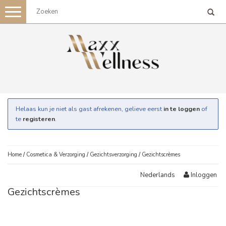
Toggle
navigation
Helaas kun je niet als gast afrekenen, gelieve eerst
in te loggen
of
te
registeren
.
Home
/
Cosmetica & Verzorging
/
Gezichtsverzorging
/
Gezichtscrèmes
Inloggen
Nederlands
Gezichtscrèmes