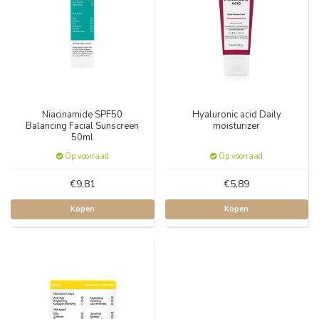
Niacinamide SPF50
Hyaluronic acid Daily
Balancing Facial Sunscreen
moisturizer
50ml
Op voorraad
Op voorraad
€9,81
€5,89
Kopen
Kopen