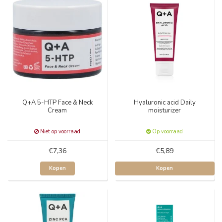
Q+A 5-HTP Face & Neck
Hyaluronic acid Daily
Cream
moisturizer
Niet op voorraad
Op voorraad
€7,36
€5,89
Kopen
Kopen