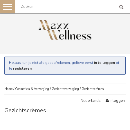
Toggle
navigation
Helaas kun je niet als gast afrekenen, gelieve eerst
in te loggen
of
te
registeren
.
Home
/
Cosmetica & Verzorging
/
Gezichtsverzorging
/
Gezichtscrèmes
Inloggen
Nederlands
Gezichtscrèmes