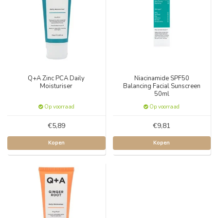
Q+A Zinc PCA Daily
Niacinamide SPF50
Moisturiser
Balancing Facial Sunscreen
50ml
Op voorraad
Op voorraad
€5,89
€9,81
Kopen
Kopen