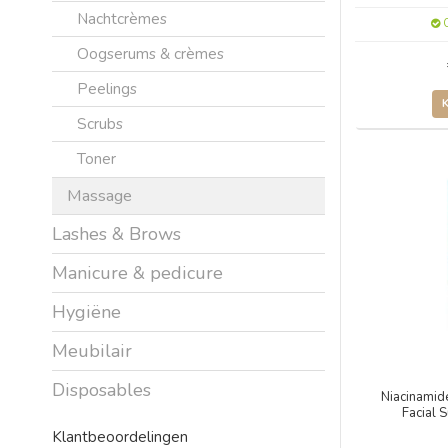
Nachtcrèmes
O
Oogserums & crèmes
Peelings
Scrubs
Toner
Massage
Lashes & Brows
Manicure & pedicure
Hygiëne
Meubilair
Disposables
Niacinamid
Facial 
Klantbeoordelingen