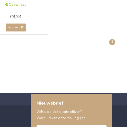
Op voorraad
€8,34
Kopen
1
Nieuwsbrief
Wilt u op de hoogte blijven?
Word lid van onze mailinglijst: