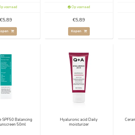
p voorraad
Op voorraad
€5,89
€5,89
Kopen
Kopen
e SPF50 Balancing
Hyaluronic acid Daily
Ceram
Sunscreen 50ml
moisturizer