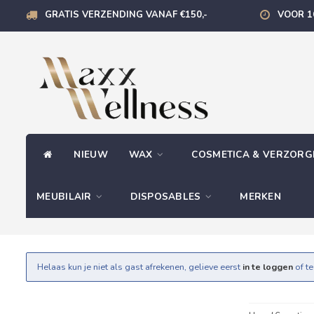
GRATIS VERZENDING VANAF €150,-
VOOR 1
NIEUW
WAX
COSMETICA & VERZOR
MEUBILAIR
DISPOSABLES
MERKEN
Helaas kun je niet als gast afrekenen, gelieve eerst
in te loggen
of t