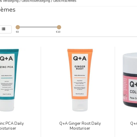
& Verzorging
/
Gezichtsverzorging
/
Gezichtscrèmes
rèmes
€
0
€
10
inc PCA Daily
Q+A Ginger Root Daily
Q+A
isturiser
Moisturiser