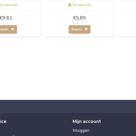
p voorraad
Op voorraad
€9,81
€5,89
Kopen
Kopen
ice
Mijn account
Inloggen