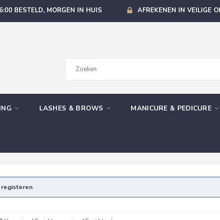
6:00 BESTELD, MORGEN IN HUIS
AFREKENEN IN VEILIGE 
GING
LASHES & BROWS
MANICURE & PEDICURE
e
registeren
.