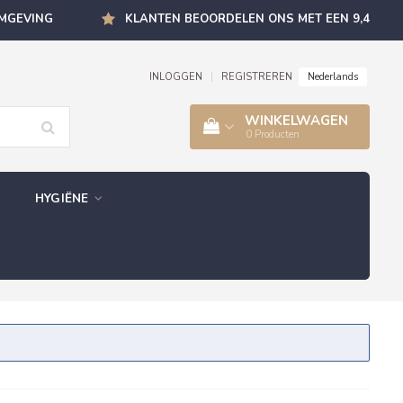
OMGEVING
KLANTEN BEOORDELEN ONS MET EEN 9,4
Nederlands
INLOGGEN
|
REGISTREREN
WINKELWAGEN
0
Producten
HYGIËNE