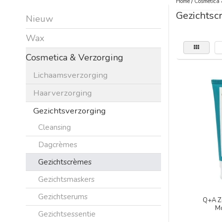
Home
/
Cosmetica 
Gezichtsc
Nieuw
Wax
Cosmetica & Verzorging
Lichaamsverzorging
Haarverzorging
Gezichtsverzorging
Cleansing
Dagcrèmes
Gezichtscrèmes
Gezichtsmaskers
Gezichtserums
Q+A Z
Mo
Gezichtsessentie