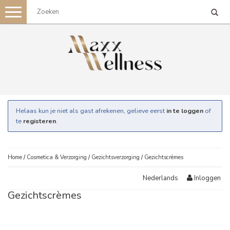
Toggle
navigation
Helaas kun je niet als gast afrekenen, gelieve eerst
in te loggen
of
te
registeren
.
Home
/
Cosmetica & Verzorging
/
Gezichtsverzorging
/
Gezichtscrèmes
Inloggen
Nederlands
Gezichtscrèmes