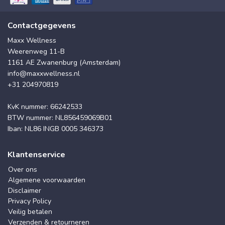
Contactgegevens
Maxx Wellness
Weerenweg 11-B
1161 AE Zwanenburg (Amsterdam)
info@maxxwellness.nl
+31 204970819
KvK nummer: 66242533
BTW nummer: NL856459069B01
Iban: NL86 INGB 0005 346373
Klantenservice
Over ons
Algemene voorwaarden
Disclaimer
Privacy Policy
Veilig betalen
Verzenden & retourneren