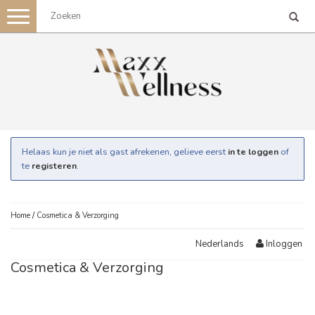
Toggle
navigation
Helaas kun je niet als gast afrekenen, gelieve eerst
in te loggen
of
te
registeren
.
Home
/
Cosmetica & Verzorging
Inloggen
Nederlands
Cosmetica & Verzorging