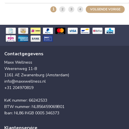
1
2
3
4
VOLGENDE VORIGE
Contactgegevens
Maxx Wellness
Weerenweg 11-B
1161 AE Zwanenburg (Amsterdam)
info@maxxwellness.nl
+31 204970819
KvK nummer: 66242533
BTW nummer: NL856459069B01
Iban: NL86 INGB 0005 346373
Klantenservice