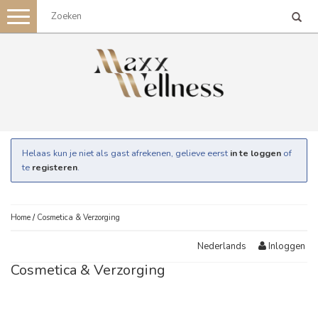
Toggle
navigation
Helaas kun je niet als gast afrekenen, gelieve eerst
in te loggen
of
te
registeren
.
Home
/
Cosmetica & Verzorging
Inloggen
Nederlands
Cosmetica & Verzorging