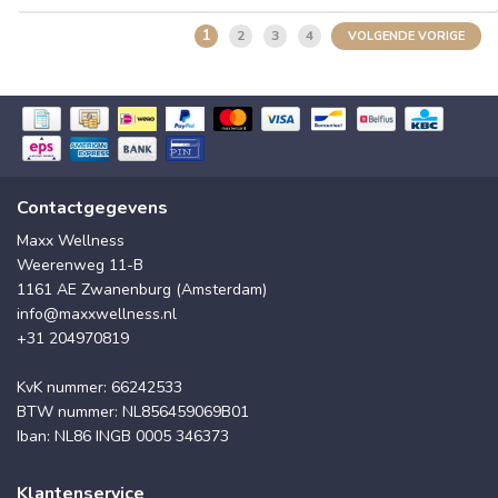
1
2
3
4
VOLGENDE VORIGE
Contactgegevens
Maxx Wellness
Weerenweg 11-B
1161 AE Zwanenburg (Amsterdam)
info@maxxwellness.nl
+31 204970819
KvK nummer: 66242533
BTW nummer: NL856459069B01
Iban: NL86 INGB 0005 346373
Klantenservice