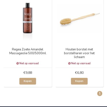
Regea Zoete Amandel
Houten borstel met
Massageolie 500/5000ml
borstelharen voor het
lichaam
Niet op voorraad
Niet op voorraad
€9,88
€6,80
Kopen
Kopen
1