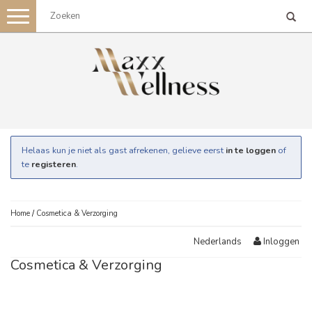
Toggle
navigation
Helaas kun je niet als gast afrekenen, gelieve eerst
in te loggen
of
te
registeren
.
Home
/
Cosmetica & Verzorging
Inloggen
Nederlands
Cosmetica & Verzorging