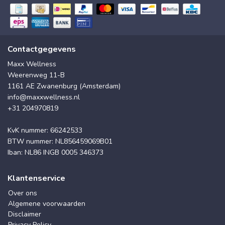
Contactgegevens
Maxx Wellness
Weerenweg 11-B
1161 AE Zwanenburg (Amsterdam)
info@maxxwellness.nl
+31 204970819
KvK nummer: 66242533
BTW nummer: NL856459069B01
Iban: NL86 INGB 0005 346373
Klantenservice
Over ons
Algemene voorwaarden
Disclaimer
Privacy Policy