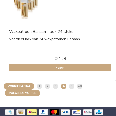
Waxpatroon Banaan - box 24 stuks
Voordeel box van 24 waxpatronen Banaan
€41,28
Kopen
4
1
2
3
5
48
VORIGE PAGINA
VOLGENDE VORIGE