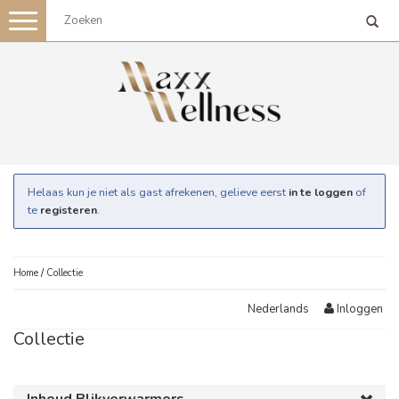
Toggle
navigation
Helaas kun je niet als gast afrekenen, gelieve eerst
in te loggen
of
te
registeren
.
Home
/
Collectie
Inloggen
Nederlands
Collectie