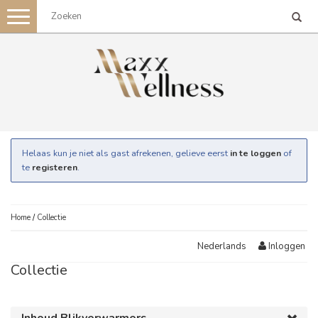
Toggle
navigation
Helaas kun je niet als gast afrekenen, gelieve eerst
in te loggen
of
te
registeren
.
Home
/
Collectie
Inloggen
Nederlands
Collectie