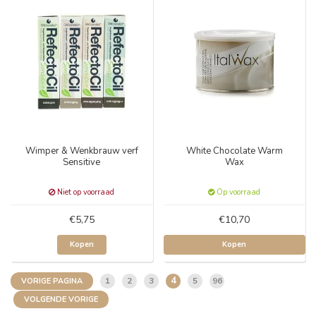
Wimper & Wenkbrauw verf
White Chocolate Warm
Sensitive
Wax
Niet op voorraad
Op voorraad
€5,75
€10,70
Kopen
Kopen
4
1
2
3
5
96
VORIGE PAGINA
VOLGENDE VORIGE