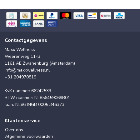
Contactgegevens
Maxx Wellness
Weerenweg 11-B
1161 AE Zwanenburg (Amsterdam)
info@maxxwellness.nl
+31 204970819
KvK nummer: 66242533
BTW nummer: NL856459069B01
Iban: NL86 INGB 0005 346373
Klantenservice
Over ons
Algemene voorwaarden