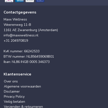
Contactgegevens
Maxx Wellness
Weerenweg 11-B
1161 AE Zwanenburg (Amsterdam)
info@maxxwellness.nl
+31 204970819
KvK nummer: 66242533
BTW nummer: NL856459069B01
Iban: NL86 INGB 0005 346373
Klantenservice
Over ons
Algemene voorwaarden
Disclaimer
Privacy Policy
Veilig betalen
Verzenden & retourneren