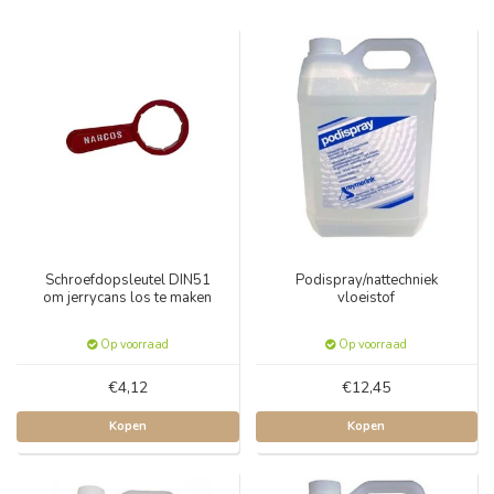
Schroefdopsleutel DIN51
Podispray/nattechniek
om jerrycans los te maken
vloeistof
Op voorraad
Op voorraad
€4,12
€12,45
Kopen
Kopen