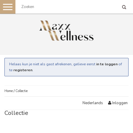
Toggle
navigation
Helaas kun je niet als gast afrekenen, gelieve eerst
in te loggen
of
te
registeren
.
Home
/
Collectie
Inloggen
Nederlands
Collectie