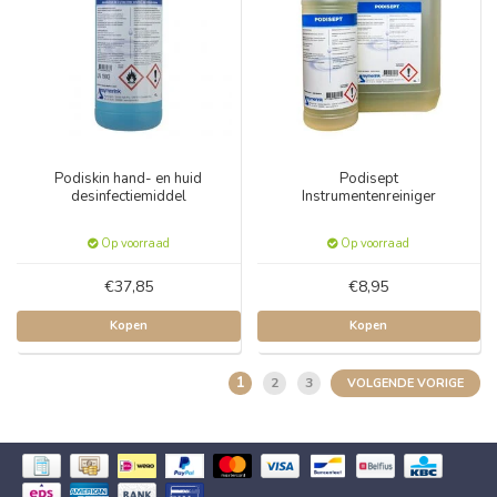
Podiskin hand- en huid
Podisept
desinfectiemiddel
Instrumentenreiniger
Op voorraad
Op voorraad
€37,85
€8,95
Kopen
Kopen
1
2
3
VOLGENDE VORIGE