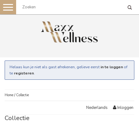
Toggle
navigation
Helaas kun je niet als gast afrekenen, gelieve eerst
in te loggen
of
te
registeren
.
Home
/
Collectie
Inloggen
Nederlands
Collectie