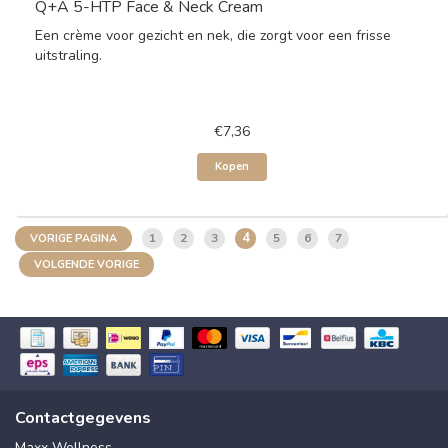
Q+A 5-HTP Face & Neck Cream
Een crème voor gezicht en nek, die zorgt voor een frisse
uitstraling.
€7,36
Kopen
4
1
2
3
5
6
7
VORIGE PAGINA
VOLGENDE VORIGE
Contactgegevens
Maxx Wellness