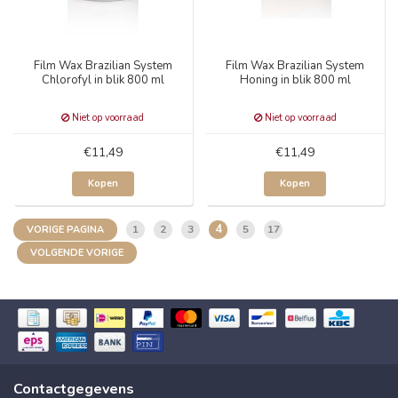
Film Wax Brazilian System
Film Wax Brazilian System
Chlorofyl in blik 800 ml
Honing in blik 800 ml
Niet op voorraad
Niet op voorraad
€11,49
€11,49
Kopen
Kopen
4
1
2
3
5
17
VORIGE PAGINA
VOLGENDE VORIGE
Contactgegevens