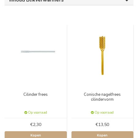
Inhoud Blikverwarmers
Cilinder frees
Conische nagelfrees
cilindervorm
Op voorraad
Op voorraad
€2,30
€13,50
Kopen
Kopen