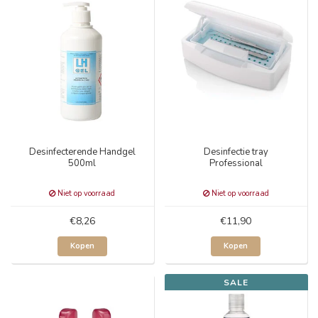
Desinfecterende Handgel
Desinfectie tray
500ml
Professional
Niet op voorraad
Niet op voorraad
€8,26
€11,90
Kopen
Kopen
SALE