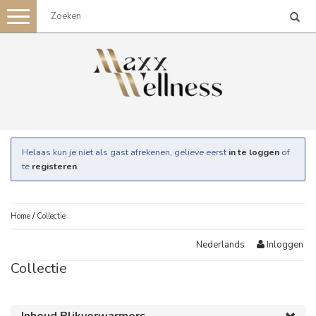
Toggle
navigation
Helaas kun je niet als gast afrekenen, gelieve eerst
in te loggen
of
te
registeren
.
Home
/
Collectie
Inloggen
Nederlands
Collectie