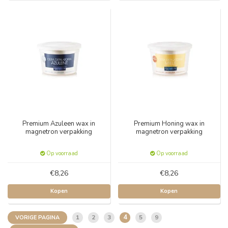
Premium Azuleen wax in
Premium Honing wax in
magnetron verpakking
magnetron verpakking
Op voorraad
Op voorraad
€8,26
€8,26
Kopen
Kopen
4
1
2
3
5
9
VORIGE PAGINA