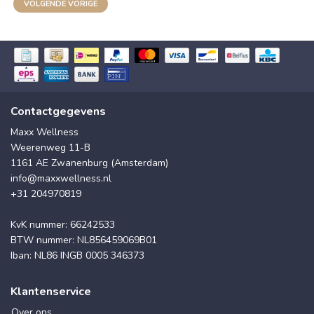
VOLGENDE VORIGE
Contactgegevens
Maxx Wellness
Weerenweg 11-B
1161 AE Zwanenburg (Amsterdam)
info@maxxwellness.nl
+31 204970819
KvK nummer: 66242533
BTW nummer: NL856459069B01
Iban: NL86 INGB 0005 346373
Klantenservice
Over ons