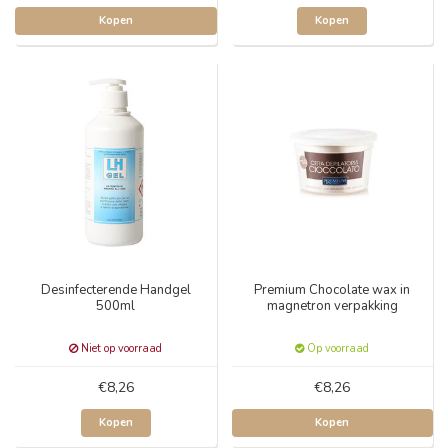
Kopen
Kopen
Desinfecterende Handgel
Premium Chocolate wax in
500ml
magnetron verpakking
Niet op voorraad
Op voorraad
€8,26
€8,26
Kopen
Kopen