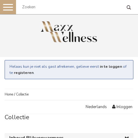
Toggle
navigation
Helaas kun je niet als gast afrekenen, gelieve eerst
in te loggen
of
te
registeren
.
Home
/
Collectie
Inloggen
Nederlands
Collectie