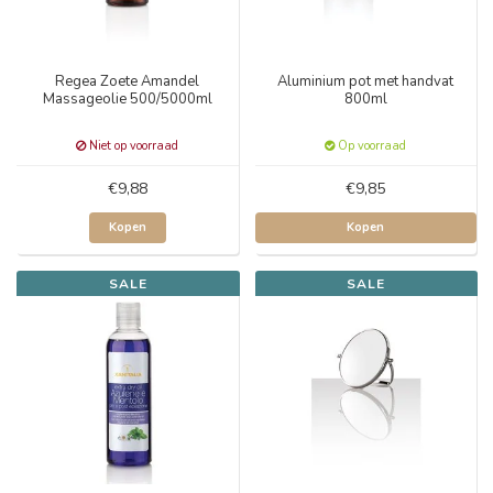
Regea Zoete Amandel
Aluminium pot met handvat
Massageolie 500/5000ml
800ml
Niet op voorraad
Op voorraad
€9,88
€9,85
Kopen
Kopen
SALE
SALE