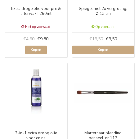
Extra droge olie voor pre &
Spiegel met 2x vergroting,
afterwax | 250ml
Ø 13 cm
Niet op voorraad
Op voorraad
€4,60
€9,80
€19,50
€9,50
Kopen
Kopen
2-in-1 extra droog olie
Marterhaar blending
voor en na
penseel, nr.112