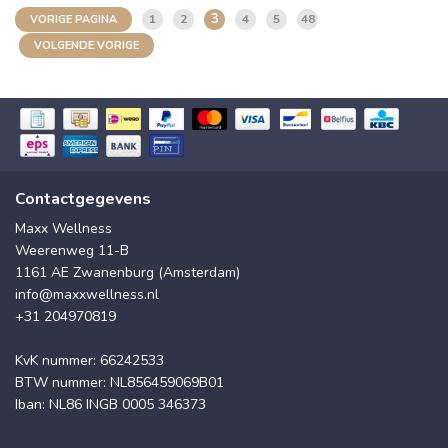
3
1
2
4
5
48
VORIGE PAGINA
VOLGENDE VORIGE
Contactgegevens
Maxx Wellness
Weerenweg 11-B
1161 AE Zwanenburg (Amsterdam)
info@maxxwellness.nl
+31 204970819
KvK nummer: 66242533
BTW nummer: NL856459069B01
Iban: NL86 INGB 0005 346373