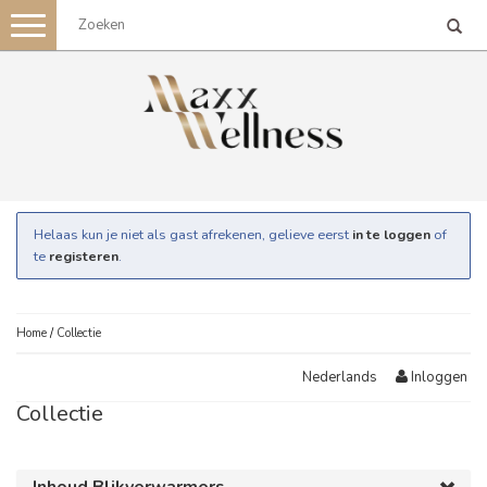
Toggle
navigation
Helaas kun je niet als gast afrekenen, gelieve eerst
in te loggen
of
te
registeren
.
Home
/
Collectie
Inloggen
Nederlands
Collectie