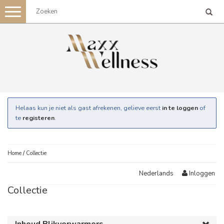
Toggle
navigation
Helaas kun je niet als gast afrekenen, gelieve eerst
in te loggen
of
te
registeren
.
Home
/
Collectie
Inloggen
Nederlands
Collectie