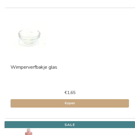
Wimperverfbakje glas
€1,65
Kopen
SALE