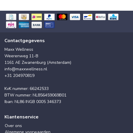
Contactgegevens
Maxx Wellness
Weerenweg 11-B
1161 AE Zwanenburg (Amsterdam)
info@maxxwellness.nl
+31 204970819
KvK nummer: 66242533
BTW nummer: NL856459069B01
Iban: NL86 INGB 0005 346373
Klantenservice
Over ons
Algemene voorwaarden