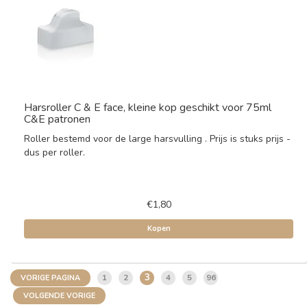
Harsroller C & E face, kleine kop geschikt voor 75ml
C&E patronen
Roller bestemd voor de large harsvulling . Prijs is stuks prijs -
dus per roller.
€1,80
Kopen
3
1
2
4
5
96
VORIGE PAGINA
VOLGENDE VORIGE