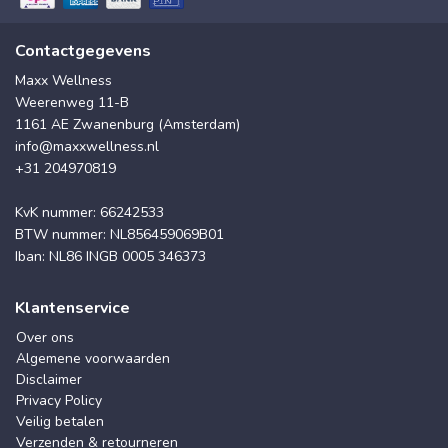
Contactgegevens
Maxx Wellness
Weerenweg 11-B
1161 AE Zwanenburg (Amsterdam)
info@maxxwellness.nl
+31 204970819
KvK nummer: 66242533
BTW nummer: NL856459069B01
Iban: NL86 INGB 0005 346373
Klantenservice
Over ons
Algemene voorwaarden
Disclaimer
Privacy Policy
Veilig betalen
Verzenden & retourneren