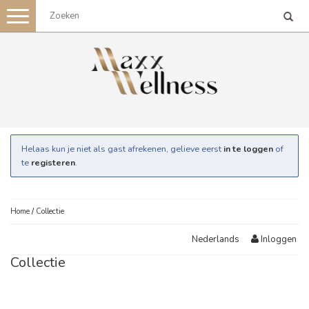
Toggle
navigation
Helaas kun je niet als gast afrekenen, gelieve eerst
in te loggen
of
te
registeren
.
Home
/
Collectie
Inloggen
Nederlands
Collectie