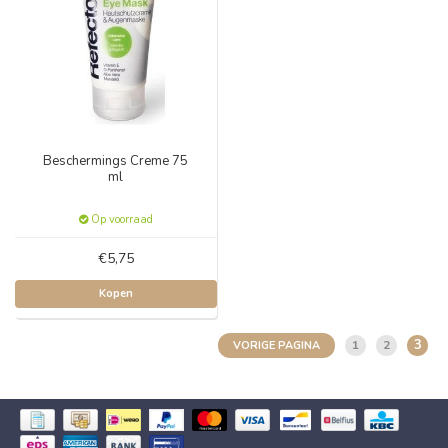
Beschermings Creme 75
ml
Op voorraad
€5,75
Kopen
3
1
2
VORIGE PAGINA