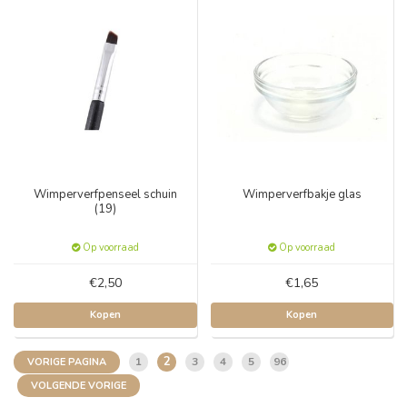
Wimperverfpenseel schuin
Wimperverfbakje glas
(19)
Op voorraad
Op voorraad
€2,50
€1,65
Kopen
Kopen
2
1
3
4
5
96
VORIGE PAGINA
VOLGENDE VORIGE