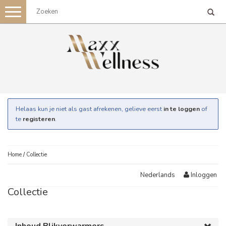
Toggle
navigation
Helaas kun je niet als gast afrekenen, gelieve eerst
in te loggen
of
te
registeren
.
Home
/
Collectie
Inloggen
Nederlands
Collectie