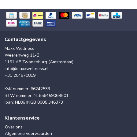
Contactgegevens
Maxx Wellness
Weerenweg 11-B
1161 AE Zwanenburg (Amsterdam)
info@maxxwellness.nl
+31 204970819
KvK nummer: 66242533
BTW nummer: NL856459069B01
Iban: NL86 INGB 0005 346373
Klantenservice
Over ons
Algemene voorwaarden