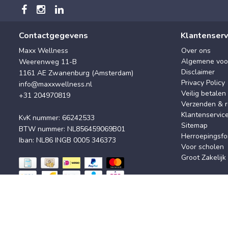
Contactgegevens
Klantenserv
Maxx Wellness
Over ons
Algemene voo
Weerenweg 11-B
Disclaimer
1161 AE Zwanenburg (Amsterdam)
Privacy Policy
info@maxxwellness.nl
Veilig betalen
+31 204970819
Verzenden & r
Klantenservic
KvK nummer: 66242533
Sitemap
BTW nummer: NL856459069B01
Herroepingsfo
Iban: NL86 INGB 0005 346373
Voor scholen
Groot Zakelijk