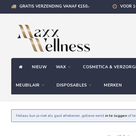
GRATIS VERZENDING VANAF €150,-
VOOR 1
NIEUW
WAX
COSMETICA & VERZOR
MEUBILAIR
DISPOSABLES
MERKEN
Helaas kun je niet als gast afrekenen, gelieve eerst
in te loggen
of t