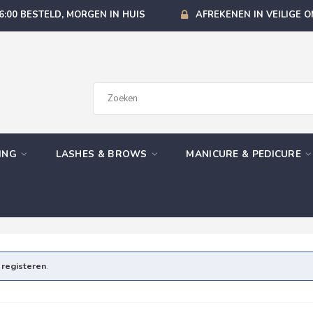
6:00 BESTELD, MORGEN IN HUIS
AFREKENEN IN VEILIGE 
GING
LASHES & BROWS
MANICURE & PEDICURE
e
registeren
.