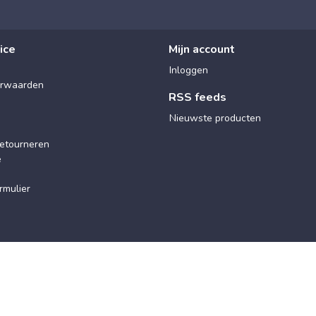
ice
Mijn account
Inloggen
rwaarden
RSS feeds
Nieuwste producten
etourneren
e
rmulier
© 2025 Maxx Wellness