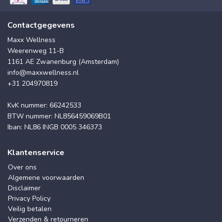
Contactgegevens
Maxx Wellness
Weerenweg 11-B
1161 AE Zwanenburg (Amsterdam)
info@maxxwellness.nl
+31 204970819
KvK nummer: 66242533
BTW nummer: NL856459069B01
Iban: NL86 INGB 0005 346373
Klantenservice
Over ons
Algemene voorwaarden
Disclaimer
Privacy Policy
Veilig betalen
Verzenden & retourneren