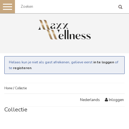
Toggle
navigation
Helaas kun je niet als gast afrekenen, gelieve eerst
in te loggen
of
te
registeren
.
Home
/
Collectie
Inloggen
Nederlands
Collectie