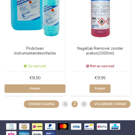
Podiclean
Nagellak Remover zonder
instrumentendesinfectie
aceton(1000ml)
Op voorraad
Niet op voorraad
€8,50
€9,95
Kopen
Kopen
2
1
3
VORIGE PAGINA
VOLGENDE VORIGE