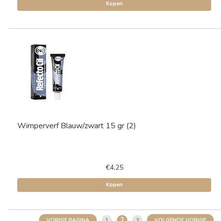
Kopen
Wimperverf Blauw/zwart 15 gr (2)
€4,25
Kopen
2
1
3
VORIGE PAGINA
VOLGENDE VORIGE