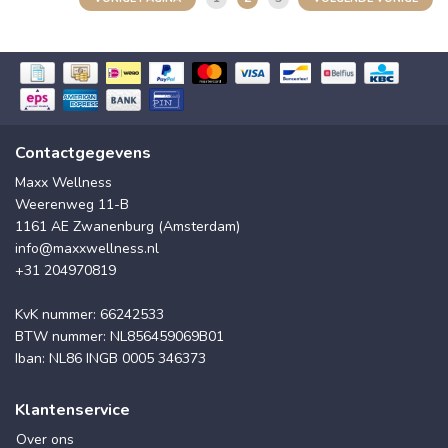
Contactgegevens
Maxx Wellness
Weerenweg 11-B
1161 AE Zwanenburg (Amsterdam)
info@maxxwellness.nl
+31 204970819
KvK nummer: 66242533
BTW nummer: NL856459069B01
Iban: NL86 INGB 0005 346373
Klantenservice
Over ons