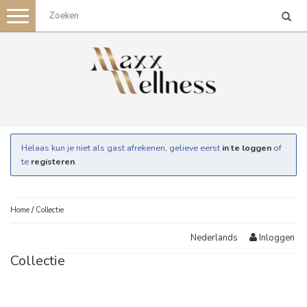
Toggle
navigation
Helaas kun je niet als gast afrekenen, gelieve eerst
in te loggen
of
te
registeren
.
Home
/
Collectie
Inloggen
Nederlands
Collectie