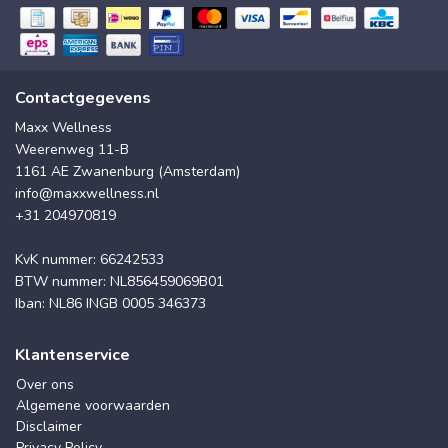
Contactgegevens
Maxx Wellness
Weerenweg 11-B
1161 AE Zwanenburg (Amsterdam)
info@maxxwellness.nl
+31 204970819
KvK nummer: 66242533
BTW nummer: NL856459069B01
Iban: NL86 INGB 0005 346373
Klantenservice
Over ons
Algemene voorwaarden
Disclaimer
Privacy Policy