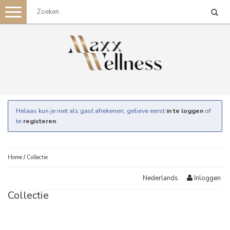
Toggle
navigation
Helaas kun je niet als gast afrekenen, gelieve eerst
in te loggen
of
te
registeren
.
Home
/
Collectie
Inloggen
Nederlands
Collectie