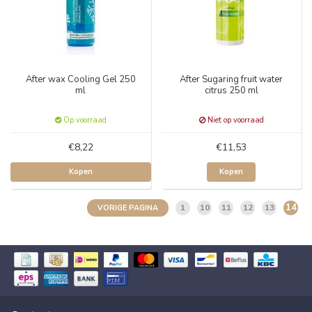
After wax Cooling Gel 250
After Sugaring fruit water
ml
citrus 250 ml
Op voorraad
Niet op voorraad
€8,22
€11,53
Kopen
Kopen
14
1
10
11
12
13
VORIGE PAGINA