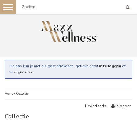
Toggle
navigation
Helaas kun je niet als gast afrekenen, gelieve eerst
in te loggen
of
te
registeren
.
Home
/
Collectie
Inloggen
Nederlands
Collectie