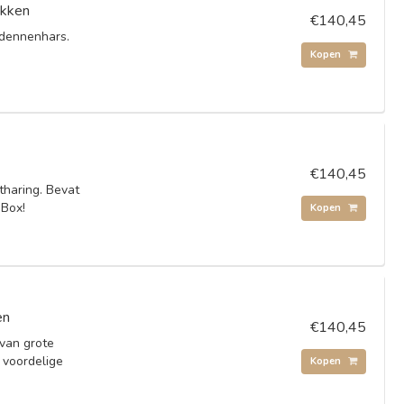
akken
€140,45
 dennenhars.
Kopen
€140,45
tharing. Bevat
 Box!
Kopen
en
€140,45
 van grote
 voordelige
Kopen