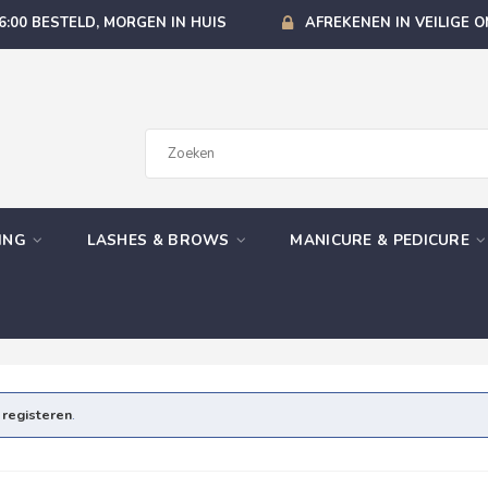
6:00 BESTELD, MORGEN IN HUIS
AFREKENEN IN VEILIGE 
GING
LASHES & BROWS
MANICURE & PEDICURE
e
registeren
.