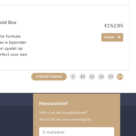
Gold Box
€152,85
ne formule
Kopen
x is bijzonder
n spatel op
rfect voor een
14
1
10
11
12
13
VORIGE PAGINA
Nieuwsbrief
Wilt u op de hoogte blijven?
Word lid van onze mailinglijst: