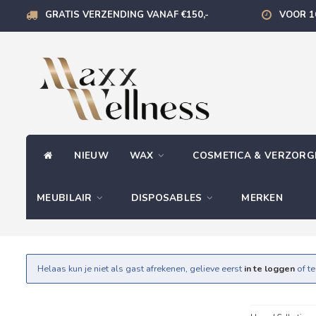
GRATIS VERZENDING VANAF €150,-
VOOR 1
NIEUW
WAX
COSMETICA & VERZOR
MEUBILAIR
DISPOSABLES
MERKEN
Helaas kun je niet als gast afrekenen, gelieve eerst
in te loggen
of t