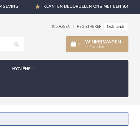
OMGEVING
KLANTEN BEOORDELEN ONS MET EEN 9,4
Nederlands
INLOGGEN
|
REGISTREREN
WINKELWAGEN
0
Producten
HYGIËNE