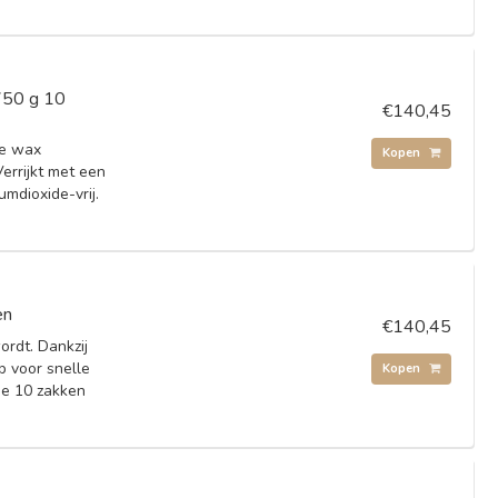
 750 g 10
€140,45
de wax
Kopen
Verrijkt met een
mdioxide-vrij.
en
€140,45
ordt. Dankzij
lp voor snelle
Kopen
ge 10 zakken