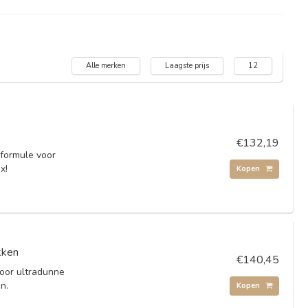
Alle merken
Laagste prijs
12
€132,19
 formule voor
x!
Kopen
kken
€140,45
door ultradunne
n.
Kopen