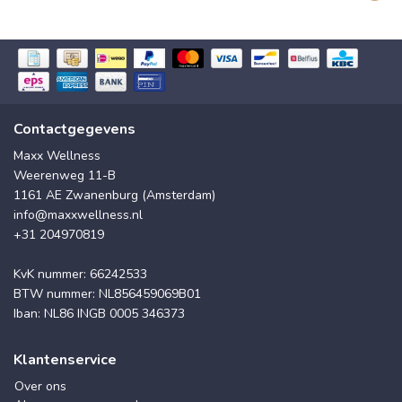
Contactgegevens
Maxx Wellness
Weerenweg 11-B
1161 AE Zwanenburg (Amsterdam)
info@maxxwellness.nl
+31 204970819
KvK nummer: 66242533
BTW nummer: NL856459069B01
Iban: NL86 INGB 0005 346373
Klantenservice
Over ons