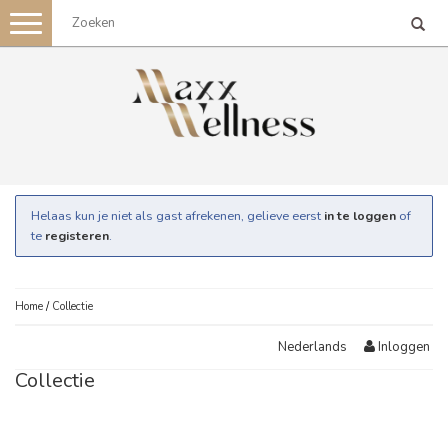
Toggle
navigation
Helaas kun je niet als gast afrekenen, gelieve eerst
in te loggen
of
te
registeren
.
Home
/
Collectie
Inloggen
Nederlands
Collectie