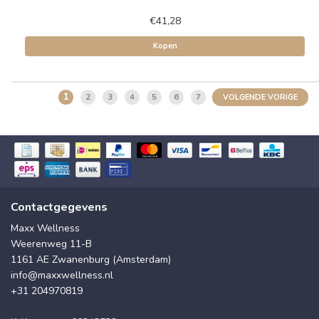
€41,28
Kopen
1
2
3
4
5
6
7
VOLGENDE VORIGE
Contactgegevens
Maxx Wellness
Weerenweg 11-B
1161 AE Zwanenburg (Amsterdam)
info@maxxwellness.nl
+31 204970819