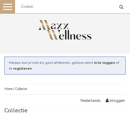
Toggle
navigation
Helaas kun je niet als gast afrekenen, gelieve eerst
in te loggen
of
te
registeren
.
Home
/
Collectie
Inloggen
Nederlands
Collectie