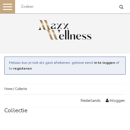
Toggle
navigation
Helaas kun je niet als gast afrekenen, gelieve eerst
in te loggen
of
te
registeren
.
Home
/
Collectie
Inloggen
Nederlands
Collectie