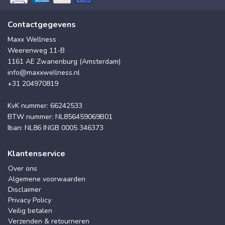
Contactgegevens
Maxx Wellness
Weerenweg 11-B
1161 AE Zwanenburg (Amsterdam)
info@maxxwellness.nl
+31 204970819
KvK nummer: 66242533
BTW nummer: NL856459069B01
Iban: NL86 INGB 0005 346373
Klantenservice
Over ons
Algemene voorwaarden
Disclaimer
Privacy Policy
Veilig betalen
Verzenden & retourneren