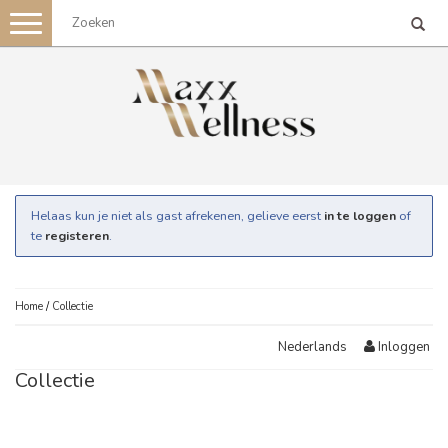
Toggle
navigation
Helaas kun je niet als gast afrekenen, gelieve eerst
in te loggen
of
te
registeren
.
Home
/
Collectie
Inloggen
Nederlands
Collectie