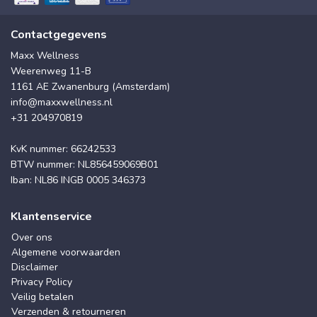
Contactgegevens
Maxx Wellness
Weerenweg 11-B
1161 AE Zwanenburg (Amsterdam)
info@maxxwellness.nl
+31 204970819
KvK nummer: 66242533
BTW nummer: NL856459069B01
Iban: NL86 INGB 0005 346373
Klantenservice
Over ons
Algemene voorwaarden
Disclaimer
Privacy Policy
Veilig betalen
Verzenden & retourneren