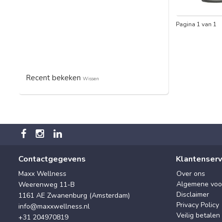
Pagina 1 van 1
Recent bekeken
Wissen
Contactgegevens
Klantenserv
Maxx Wellness
Over ons
Algemene voo
Weerenweg 11-B
Disclaimer
1161 AE Zwanenburg (Amsterdam)
Privacy Policy
info@maxxwellness.nl
Veilig betalen
+31 204970819