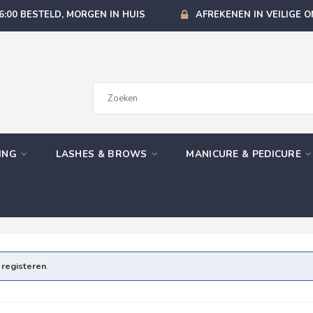
6:00 BESTELD, MORGEN IN HUIS
AFREKENEN IN VEILIGE 
GING
LASHES & BROWS
MANICURE & PEDICURE
e
registeren
.