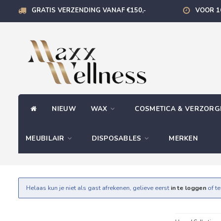
GRATIS VERZENDING VANAF €150,-
VOOR 1
NIEUW
WAX
COSMETICA & VERZOR
MEUBILAIR
DISPOSABLES
MERKEN
Helaas kun je niet als gast afrekenen, gelieve eerst
in te loggen
of t