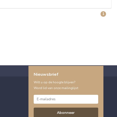
1
Nieuwsbrief
Wilt u op de hoogte blijven?
Word lid van onze mailinglijst:
Abonneer