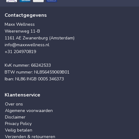
Contactgegevens
Maxx Wellness
Weerenweg 11-B
1161 AE Zwanenburg (Amsterdam)
info@maxxwellness.nl
+31 204970819
KvK nummer: 66242533
BTW nummer: NL856459069B01
Iban: NL86 INGB 0005 346373
Klantenservice
Over ons
Algemene voorwaarden
Disclaimer
Privacy Policy
Veilig betalen
Verzenden & retourneren