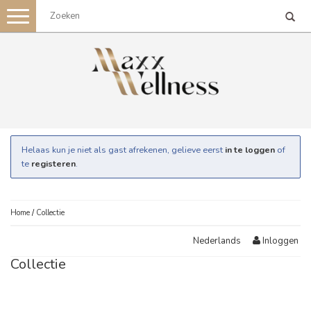
Toggle
navigation
Helaas kun je niet als gast afrekenen, gelieve eerst
in te loggen
of
te
registeren
.
Home
/
Collectie
Inloggen
Nederlands
Collectie