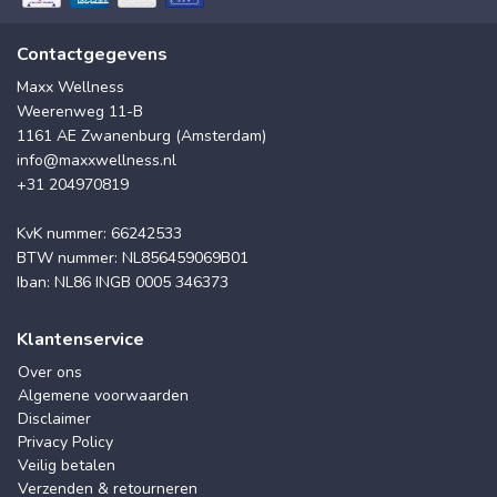
Contactgegevens
Maxx Wellness
Weerenweg 11-B
1161 AE Zwanenburg (Amsterdam)
info@maxxwellness.nl
+31 204970819
KvK nummer: 66242533
BTW nummer: NL856459069B01
Iban: NL86 INGB 0005 346373
Klantenservice
Over ons
Algemene voorwaarden
Disclaimer
Privacy Policy
Veilig betalen
Verzenden & retourneren