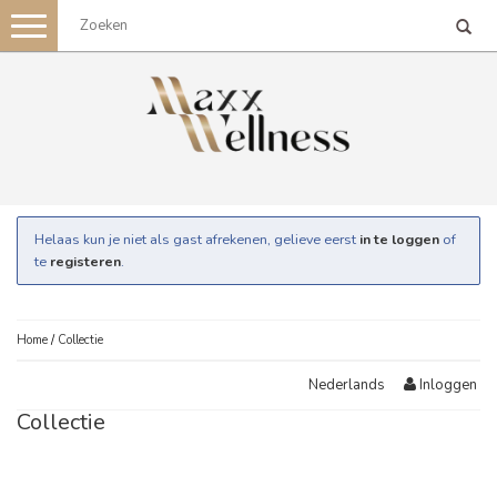
Toggle
navigation
Helaas kun je niet als gast afrekenen, gelieve eerst
in te loggen
of
te
registeren
.
Home
/
Collectie
Inloggen
Nederlands
Collectie